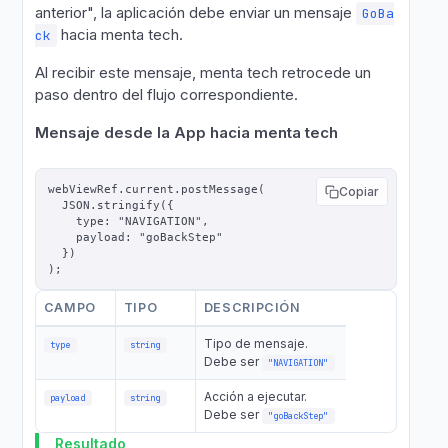
anterior", la aplicación debe enviar un mensaje
GoBa
hacia menta tech.
ck
Al recibir este mensaje, menta tech retrocede un
paso dentro del flujo correspondiente.
Mensaje desde la App hacia menta tech
webViewRef.current.postMessage(

Copiar
  JSON.stringify({

    type: "NAVIGATION",

    payload: "goBackStep"

  })

CAMPO
TIPO
DESCRIPCIÓN
Tipo de mensaje.
type
string
Debe ser
"NAVIGATION"
Acción a ejecutar.
payload
string
Debe ser
"goBackStep"
Resultado