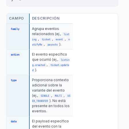
CAMPO
DESCRIPCIÓN
Agrupa eventos
family
relacionados (ej.,
list
,
,
,
ing
ticket
event
n
,
).
otifyMe
payouts
El evento específico
action
que ocurrió (ej.,
listin
,
g.created
ticket.update
).
d
Proporciona contexto
type
adicional sobre la
variante del evento
(ej.,
,
,
SINGLE
MULTI
US
). No está
ER_TRANSFER
presente en todos los
eventos.
El payload específico
data
del evento con la