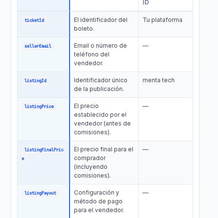
ID
El identificador del
Tu plataforma
ticketId
boleto.
Email o número de
—
sellerEmail
teléfono del
vendedor.
Identificador único
menta tech
listingId
de la publicación.
El precio
—
listingPrice
establecido por el
vendedor (antes de
comisiones).
El precio final para el
—
listingFinalPric
comprador
e
(incluyendo
comisiones).
Configuración y
—
listingPayout
método de pago
para el vendedor.