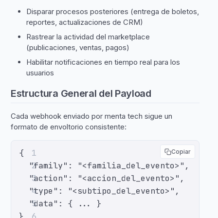
Disparar procesos posteriores (entrega de boletos,
reportes, actualizaciones de CRM)
Rastrear la actividad del marketplace
(publicaciones, ventas, pagos)
Habilitar notificaciones en tiempo real para los
usuarios
Estructura General del Payload
Cada webhook enviado por menta tech sigue un
formato de envoltorio consistente:
{
1
Copiar
  "family": "<familia_del_evento>",
2
  "action": "<accion_del_evento>",
3
  "type": "<subtipo_del_evento>",
4
  "data": { ... }
5
}
6