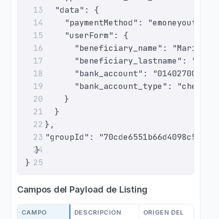
      "data": {
13
        "paymentMethod": "emoneyout-mxn
14
        "userForm": {
15
          "beneficiary_name": "Maria",
16
          "beneficiary_lastname": "Bece
17
          "bank_account": "014027000012
18
          "bank_account_type": "checkin
19
        }
20
      }
21
    },
22
    "groupId": "70cde6551b66d4098c5523d
23
  }
24
}
25
Campos del Payload de Listing
CAMPO
DESCRIPCIÓN
ORIGEN DEL