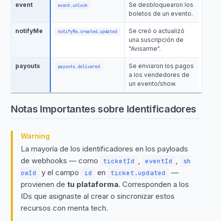
event
Se desbloquearon los
event.unlock
boletos de un evento.
notifyMe
Se creó o actualizó
notifyMe.created.updated
una suscripción de
"Avisarme".
payouts
Se enviaron los pagos
payouts.delivered
a los vendedores de
un evento/show.
Notas Importantes sobre Identificadores
Warning
La mayoría de los identificadores en los payloads
de webhooks — como
,
,
ticketId
eventId
sh
y el campo
en
—
owId
id
ticket.updated
provienen de
tu plataforma
. Corresponden a los
IDs que asignaste al crear o sincronizar estos
recursos con menta tech.