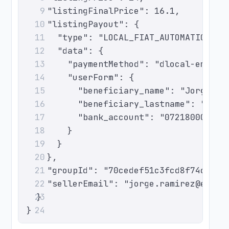
    "listingFinalPrice": 16.1,
9
    "listingPayout": {
10
      "type": "LOCAL_FIAT_AUTOMATIC",
11
      "data": {
12
        "paymentMethod": "dlocal-emoney
13
        "userForm": {
14
          "beneficiary_name": "Jorge",
15
          "beneficiary_lastname": "Rami
16
          "bank_account": "072180001098
17
        }
18
      }
19
    },
20
    "groupId": "70cedef51c3fcd8f74d0e4d
21
    "sellerEmail": "jorge.ramirez@examp
22
  }
23
}
24