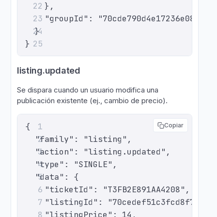
    },
22
    "groupId": "70cde790d4e17236e08587e
23
  }
24
}
25
listing.updated
Se dispara cuando un usuario modifica una
publicación existente (ej., cambio de precio).
{
1
Copiar
  "family": "listing",
2
  "action": "listing.updated",
3
  "type": "SINGLE",
4
  "data": {
5
    "ticketId": "T3FB2E891AA4208",
6
    "listingId": "70cedef51c3fcd8f74d0e
7
    "listingPrice": 14,
8