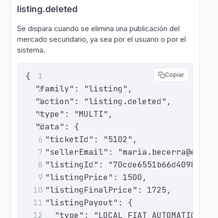
listing.deleted
Se dispara cuando se elimina una publicación del
mercado secundario, ya sea por el usuario o por el
sistema.
{
1
Copiar
  "family": "listing",
2
  "action": "listing.deleted",
3
  "type": "MULTI",
4
  "data": {
5
    "ticketId": "5102",
6
    "sellerEmail": "maria.becerra@examp
7
    "listingId": "70cde6551b66d4098c552
8
    "listingPrice": 1500,
9
    "listingFinalPrice": 1725,
10
    "listingPayout": {
11
      "type": "LOCAL_FIAT_AUTOMATIC",
12