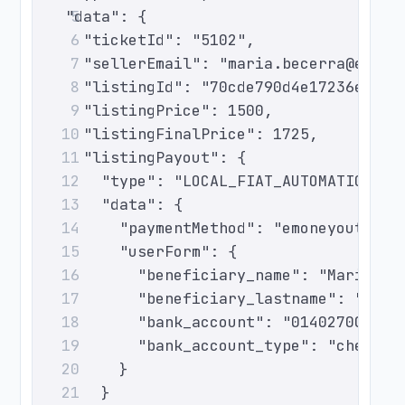
  "data": {
5
    "ticketId": "5102",
6
    "sellerEmail": "maria.becerra@examp
7
    "listingId": "70cde790d4e17236e0858
8
    "listingPrice": 1500,
9
    "listingFinalPrice": 1725,
10
    "listingPayout": {
11
      "type": "LOCAL_FIAT_AUTOMATIC",
12
      "data": {
13
        "paymentMethod": "emoneyout-mxn
14
        "userForm": {
15
          "beneficiary_name": "Maria",
16
          "beneficiary_lastname": "Bece
17
          "bank_account": "014027000012
18
          "bank_account_type": "checkin
19
        }
20
      }
21